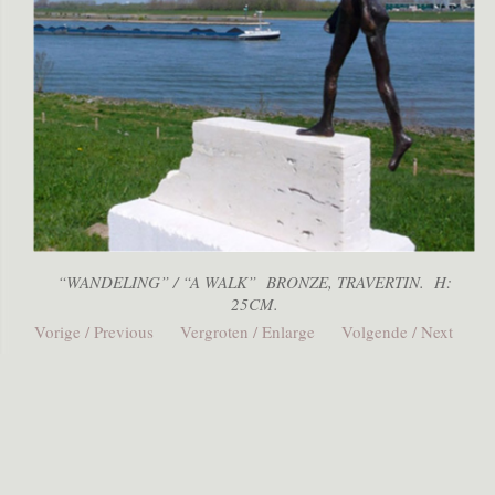
“WANDELING” / “A WALK” BRONZE, TRAVERTIN. H:
25CM.
Vorige / Previous
Vergroten / Enlarge
Volgende / Next