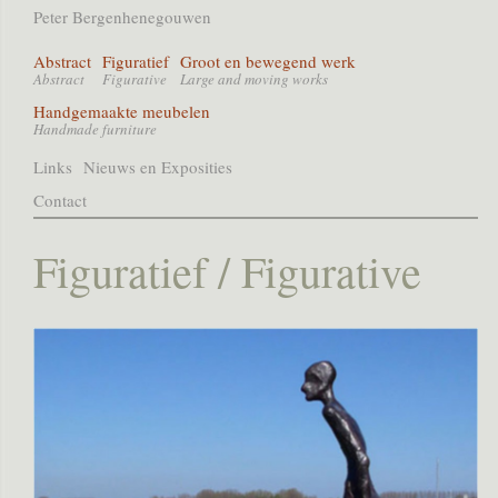
Peter Bergenhenegouwen
Abstract
Figuratief
Groot en bewegend werk
Abstract
Figurative
Large and moving works
Handgemaakte meubelen
Handmade furniture
Links
Nieuws en Exposities
Contact
Figuratief / Figurative