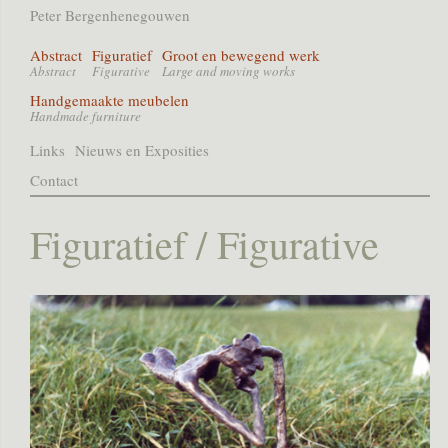
Peter Bergenhenegouwen
Abstract
Figuratief
Groot en bewegend werk
Abstract
Figurative
Large and moving works
Handgemaakte meubelen
Handmade furniture
Links
Nieuws en Exposities
Contact
Figuratief / Figurative