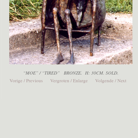
“MOE” / “TIRED” BRONZE. H: 30CM. SOLD.
Vorige / Previous
Vergroten / Enlarge
Volgende / Next